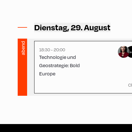
Hotel Böglerhof ,
Hotel Böglerhof – Böglersbar
Dienstag, 29. August
abend
18:30 - 20:00
Technologie und
Geostrategie: Bold
Europe
C