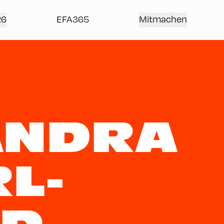
26
EFA365
Mitmachen
ANDRA
L-