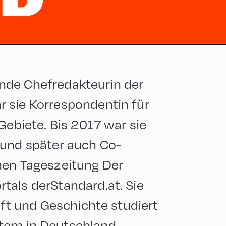
ID
tende Chefredakteurin der
 sie Korrespondentin für
Gebiete. Bis 2017 war sie
 und später auch Co-
hen Tageszeitung Der
tals derStandard.at. Sie
aft und Geschichte studiert
tem in Deutschland