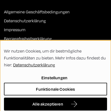
Allgemeine Geschäftsbedingungen
Datenschutzerklärung
Impressum
Barrierefreiheitserklärung
Kontakt
Wir nutzen Cookies, um dir bestmögliche
FAQs
Funktionalitäten zu bieten. Mehr Infos dazu findest du
hier:
Datenschutzerklärung
Code of Conduct
Green Meeting
Einstellungen
Nachhaltigkeit
Funktionale Cookies
Vielfalt, Gleichberechtigung und Inklusion
Cookie Settings
Alle akzeptieren