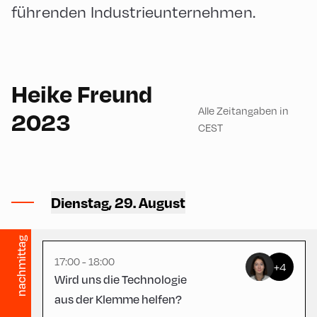
führenden Industrieunternehmen.
English
60
Heike Freund
Alle Zeitangaben in
2023
CEST
Congress Centrum
Alpbach ,
Dienstag, 29. August
CCA – Schrödinger-Saal
nachmittag
17:00 - 18:00
+4
Wird uns die Technologie
aus der Klemme helfen?