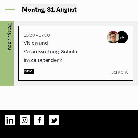
Alpbach ,
Montag, 31. August
CCA – Schrödinger-Saal
nachmittag
15:30 - 17:00
+5
Vision und
Verantwortung: Schule
im Zeitalter der KI
DEM
Content