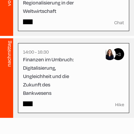
Regionalisierung in der
Weltwirtschaft
Congress Centrum
Alpbach ,
Chat
CCA – Terrace
nachmittag
14:00 - 16:30
+3
Finanzen im Umbruch:
Digitalisierung,
Ungleichheit und die
Zukunft des
Bankwesens
Hike