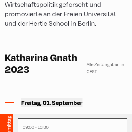
Wirtschaftspolitik geforscht und
promovierte an der Freien Universität
und der Hertie School in Berlin.
English
90
Katharina Gnath
Alle Zeitangaben in
2023
CEST
Congress Centrum Alpbach
,
CCA – Liechtenstein-
Freitag, 01. September
Hayek-Saal
English
150
vormittag
09:00 - 10:30