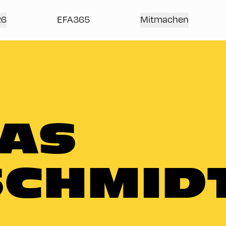
26
EFA365
Mitmachen
AS
SCHMID