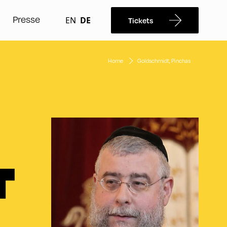
Presse
EN
DE
Tickets
Home
Goldschmidt, Pinchas
T