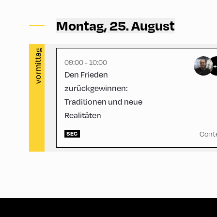
Congress Centrum Alpbach ,
CCA – Schrödinger-Saal
Montag, 25. August
vormittag
09:00 - 10:00
Den Frieden
zurückgewinnen:
Traditionen und neue
Realitäten
Cont
SEC