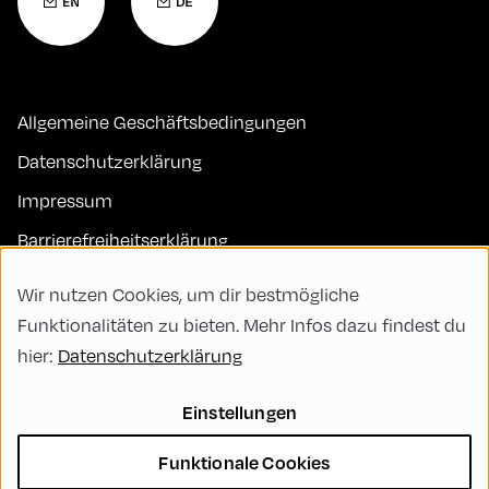
Allgemeine Geschäftsbedingungen
Datenschutzerklärung
Impressum
Barrierefreiheitserklärung
Kontakt
Wir nutzen Cookies, um dir bestmögliche
FAQs
Funktionalitäten zu bieten. Mehr Infos dazu findest du
hier:
Datenschutzerklärung
Code of Conduct
Green Meeting
Einstellungen
Nachhaltigkeit
Funktionale Cookies
Vielfalt, Gleichberechtigung und Inklusion