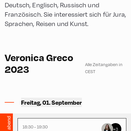
Deutsch, Englisch, Russisch und
Französisch. Sie interessiert sich für Jura,
Sprachen, Reisen und Kunst.
English
60
Veronica Greco
Alle Zeitangaben in
2023
CEST
Congress Centrum
Alpbach ,
CCA – Herz-Kremenak-
Freitag, 01. September
Saal
abend
18:30 - 19:30
+3