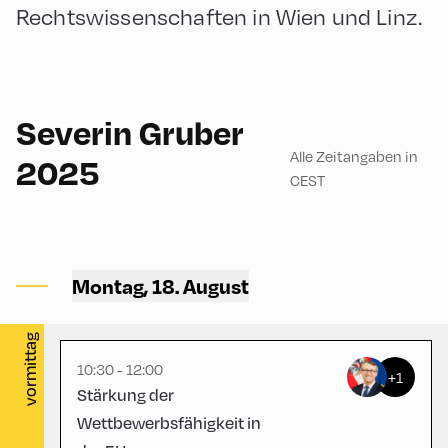
Rechtswissenschaften in Wien und Linz.
German
90
Severin Gruber
Alle Zeitangaben in
2025
CEST
Congress Centrum
Alpbach ,
Montag, 18. August
CCA – Hayek-Saal
vormittag
10:30 - 12:00
+1
Stärkung der
Wettbewerbsfähigkeit in