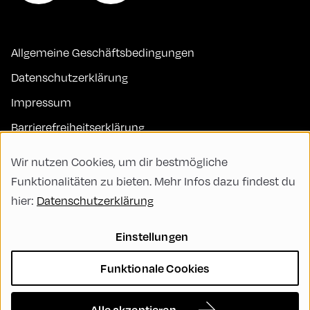
Allgemeine Geschäftsbedingungen
Datenschutzerklärung
Impressum
Barrierefreiheitserklärung
Kontakt
Wir nutzen Cookies, um dir bestmögliche
FAQs
Funktionalitäten zu bieten. Mehr Infos dazu findest du
hier:
Datenschutzerklärung
Code of Conduct
Green Meeting
Einstellungen
Nachhaltigkeit
Funktionale Cookies
Vielfalt, Gleichberechtigung und Inklusion
Cookie Settings
Alle akzeptieren