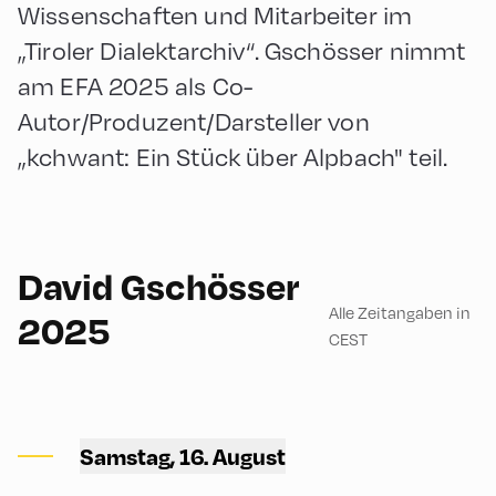
Wissenschaften und Mitarbeiter im
„Tiroler Dialektarchiv“. Gschösser nimmt
am EFA 2025 als Co-
Autor/Produzent/Darsteller von
„kchwant: Ein Stück über Alpbach" teil.
90
David Gschösser
Alle Zeitangaben in
2025
CEST
Congress Centrum
Alpbach ,
Samstag, 16. August
CCA – Schrödinger-Saal