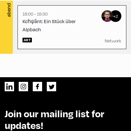
abend
18:00 - 19:30
+2
Kcħψ̇ånt: Ein Stück über
Alpbach
ART
Network
Join our mailing list for
updates!