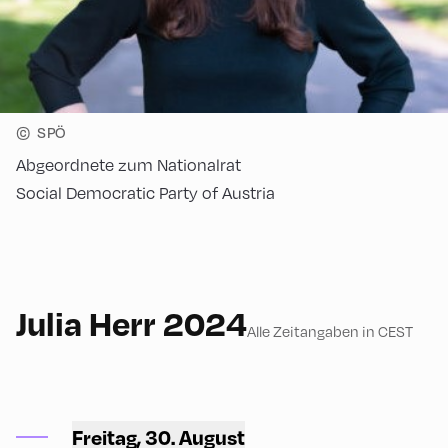
©
SPÖ
Abgeordnete zum Nationalrat
Social Democratic Party of Austria
German
90
Julia Herr 2024
Alle Zeitangaben in CEST
Congress Centrum
Alpbach ,
CCA – Herz-Kremenak-
Freitag, 30. August
Saal