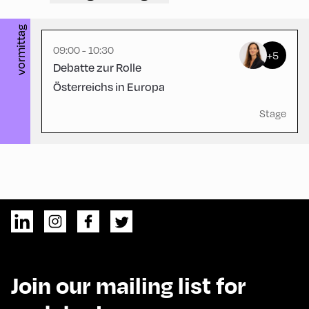
vormittag
09:00 - 10:30
+5
Debatte zur Rolle
Österreichs in Europa
Stage
Join our mailing list for