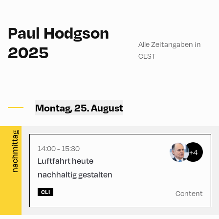
90
Paul Hodgson
Alle Zeitangaben in
2025
CEST
Hotel zur Post ,
Hotel Post – Seminar
Montag, 25. August
Room
nachmittag
14:00 - 15:30
+4
Luftfahrt heute
nachhaltig gestalten
CLI
Content