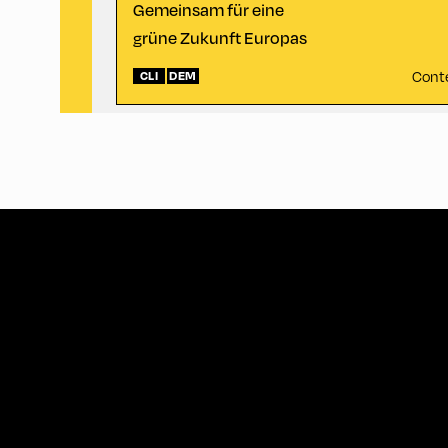
Gemeinsam für eine
grüne Zukunft Europas
Cont
CLI
DEM