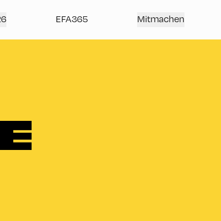
26
EFA365
Mitmachen
E