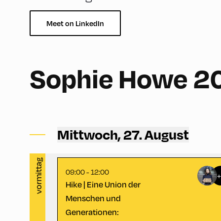
Meet on LinkedIn
English
180
Sophie Howe 2
Congress Centrum Alpbach ,
Hike Start 2 | Bus Turning
Mittwoch, 27. August
Area
vormittag
09:00 - 12:00
Hike | Eine Union der
Menschen und
Generationen: