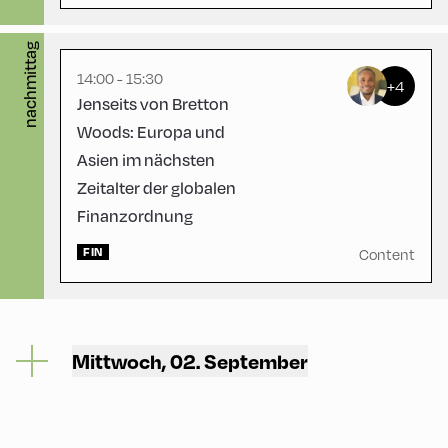
nachmittag
14:00 - 15:30
+4
Jenseits von Bretton
Woods: Europa und
Asien im nächsten
Zeitalter der globalen
Finanzordnung
FIN
Content
Mittwoch, 02. September