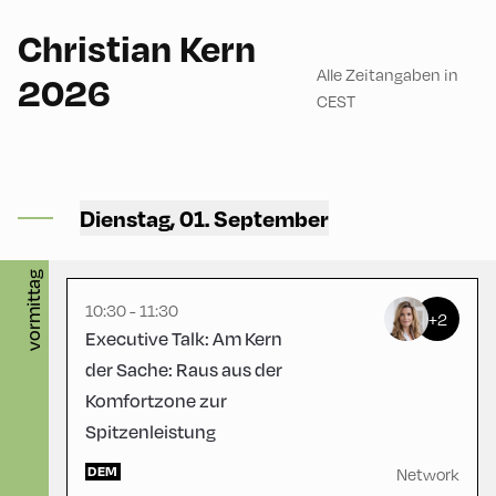
German
60
Christian Kern
Alle Zeitangaben in
2026
CEST
Bikerei 701 ,
Dienstag, 01. September
Bikerei 701
English
90
vormittag
10:30 - 11:30
+2
Executive Talk: Am Kern
der Sache: Raus aus der
Komfortzone zur
Spitzenleistung
Congress Centrum
Alpbach ,
DEM
CCA – Herz-Kremenak-
Network
Saal