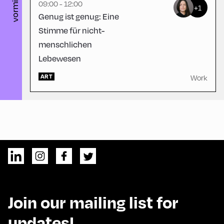
vormittag
09:00 - 12:00
+1
Genug ist genug: Eine
Stimme für nicht-
menschlichen
Lebewesen
ART
Work
Join our mailing list for
updates!