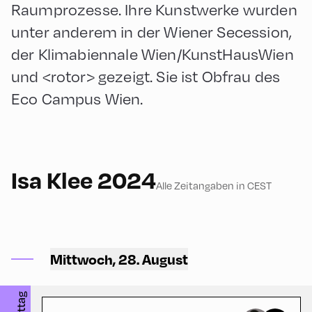
Raumprozesse. Ihre Kunstwerke wurden
unter anderem in der Wiener Secession,
der Klimabiennale Wien/KunstHausWien
und <rotor> gezeigt. Sie ist Obfrau des
Eco Campus Wien.
English
180
Isa Klee 2024
Alle Zeitangaben in CEST
Schulhäusl ,
Mittwoch, 28. August
Schulhäusl