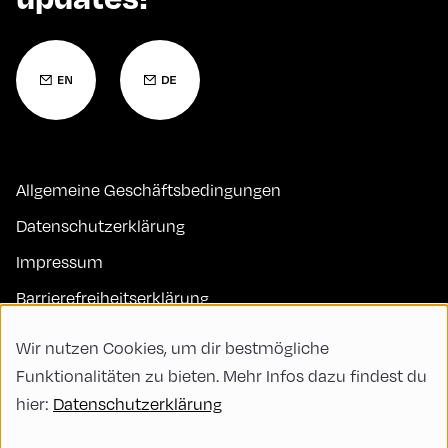
Allgemeine Geschäftsbedingungen
Datenschutzerklärung
Impressum
Barrierefreiheitserklärung
Kontakt
Wir nutzen Cookies, um dir bestmögliche
FAQs
Funktionalitäten zu bieten. Mehr Infos dazu findest du
hier:
Datenschutzerklärung
Code of Conduct
Green Meeting