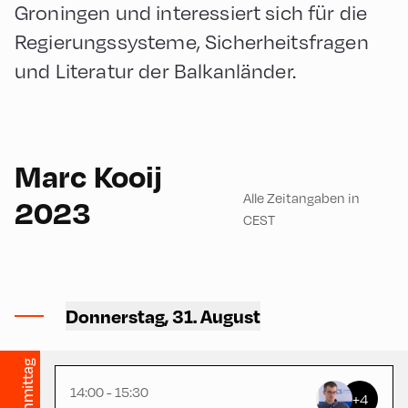
Groningen und interessiert sich für die
Regierungssysteme, Sicherheitsfragen
und Literatur der Balkanländer.
English
90
Marc Kooij
Alle Zeitangaben in
2023
CEST
Ort Alpbach ,
Donnerstag, 31. August
Feuerwehrhaus
nachmittag
14:00 - 15:30
+4