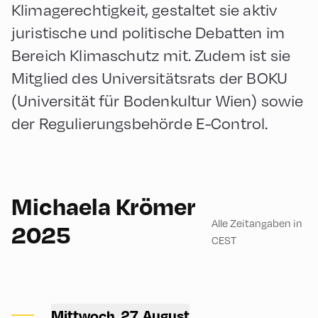
Klimagerechtigkeit, gestaltet sie aktiv
juristische und politische Debatten im
Bereich Klimaschutz mit. Zudem ist sie
Mitglied des Universitätsrats der BOKU
(Universität für Bodenkultur Wien) sowie
der Regulierungsbehörde E-Control.
English
180
Michaela Krömer
Alle Zeitangaben in
2025
CEST
Congress Centrum Alpbach
,
Hike Start 2 | Bus Turning
Mittwoch, 27. August
Area