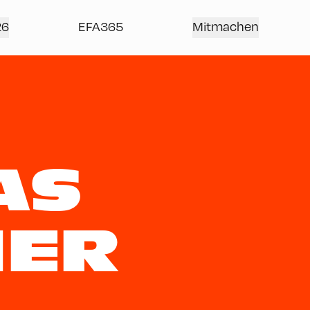
26
EFA365
Mitmachen
AS
NER