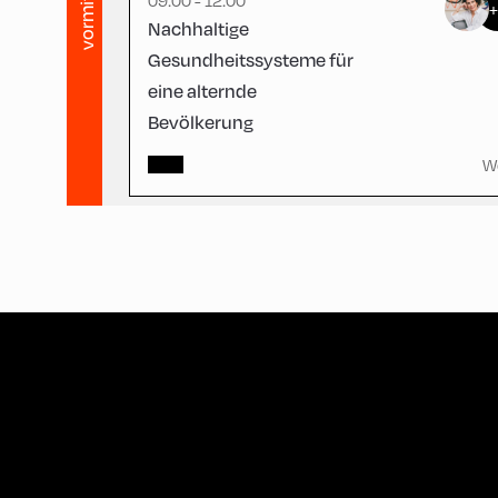
vormittag
09:00 - 12:00
Nachhaltige
Gesundheitssysteme für
eine alternde
Bevölkerung
W