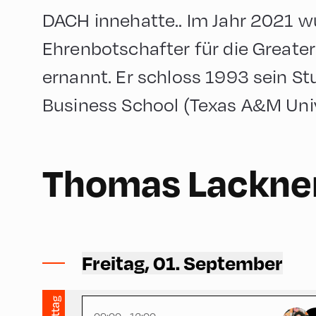
DACH innehatte.. Im Jahr 2021 
Ehrenbotschafter für die Greater
ernannt. Er schloss 1993 sein S
Business School (Texas A&M Uni
English
180
Thomas Lackne
Schulhäusl ,
Schulhäusl
Freitag, 01. September