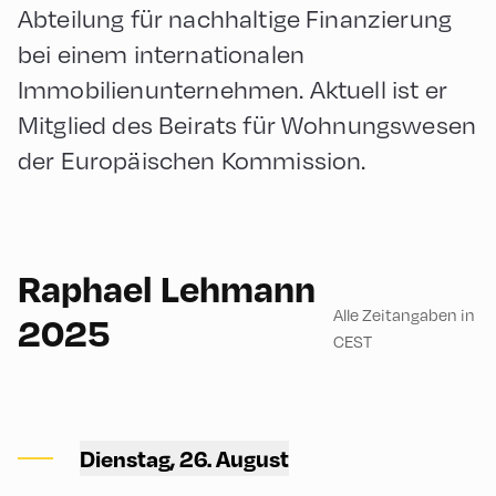
Abteilung für nachhaltige Finanzierung
bei einem internationalen
Immobilienunternehmen. Aktuell ist er
Mitglied des Beirats für Wohnungswesen
der Europäischen Kommission.
English
90
Raphael Lehmann
Alle Zeitangaben in
2025
CEST
Congress Centrum
Alpbach ,
Dienstag, 26. August
CCA – Liechtenstein-Saal