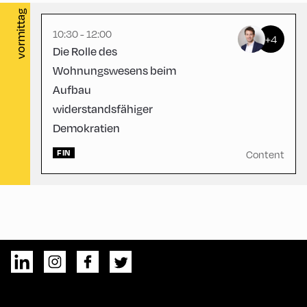
vormittag
10:30 - 12:00
+4
Die Rolle des
Wohnungswesens beim
Aufbau
widerstandsfähiger
Demokratien
FIN
Content