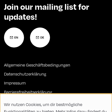
Join our mailing list for
updates!
Allgemeine Geschäftsbedingungen
Datenschutzerklärung
Impressum
Barrierefreiheitserklärung
Kontakt
Wir nutzen Cookies, um dir bestmögliche
FAQs
Funktionalitäten zu bieten. Mehr Infos dazu findest du