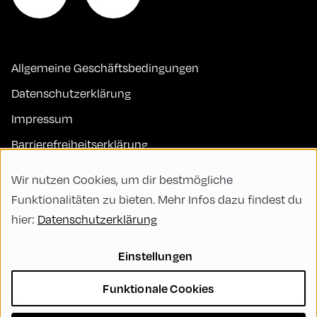
Allgemeine Geschäftsbedingungen
Datenschutzerklärung
Impressum
Barrierefreiheitserklärung
Kontakt
Wir nutzen Cookies, um dir bestmögliche
FAQs
Funktionalitäten zu bieten. Mehr Infos dazu findest du
hier:
Datenschutzerklärung
Code of Conduct
Green Meeting
Einstellungen
Nachhaltigkeit
Funktionale Cookies
Vielfalt, Gleichberechtigung und Inklusion