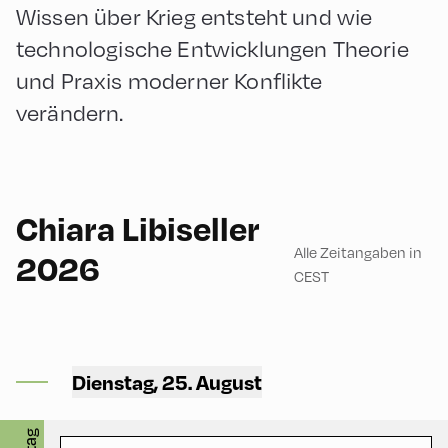
Wissen über Krieg entsteht und wie
technologische Entwicklungen Theorie
und Praxis moderner Konflikte
verändern.
English
180
Chiara Libiseller
Alle Zeitangaben in
2026
CEST
Mittelschule ,
Mittelschule – Ground Floor
Dienstag, 25. August
– Classroom 2