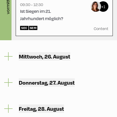
vormittag
09:30 - 12:30
+1
Ist Siegen im 21.
Jahrhundert möglich?
SEC
SEM
Content
Mittwoch, 26. August
Donnerstag, 27. August
Freitag, 28. August