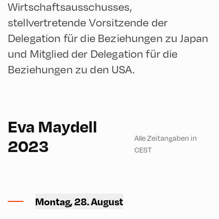
Wirtschaftsausschusses,
stellvertretende Vorsitzende der
Delegation für die Beziehungen zu Japan
und Mitglied der Delegation für die
Beziehungen zu den USA.
English
90
Eva Maydell
Alle Zeitangaben in
2023
CEST
Congress Centrum
Alpbach ,
Montag, 28. August
CCA – Hayek-Saal