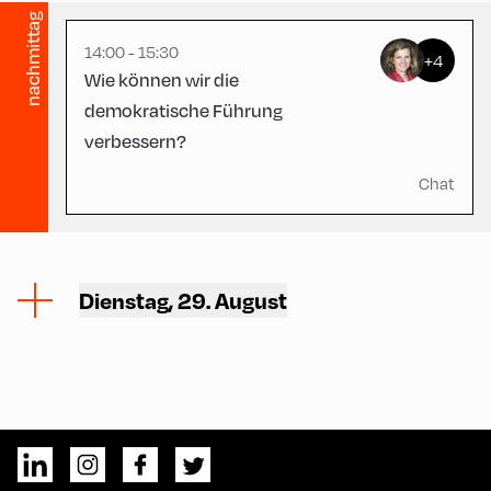
nachmittag
14:00 - 15:30
+4
Wie können wir die
demokratische Führung
verbessern?
Chat
Dienstag, 29. August