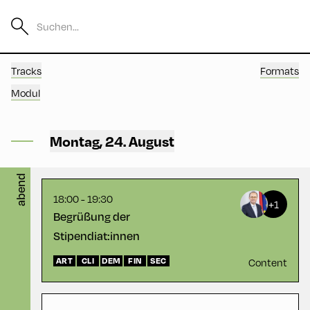
English
90
Tracks
Formats
Modul
Congress Centrum
Alpbach ,
30
CCA – Herz-Kremenak-
Montag, 24. August
Saal
abend
18:00 - 19:30
+1
Begrüßung der
Stipendiat:innen
Congress Centrum
English
60
Alpbach ,
CCA – Otto Molden Foyer
ART
CLI
DEM
FIN
SEC
Content