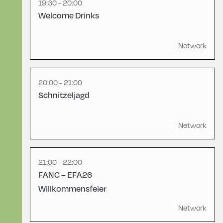
19:30 - 20:00
Welcome Drinks
Congress Centrum
English
60
Alpbach ,
CCA – Otto Molden Foyer
Network
20:00 - 21:00
Schnitzeljagd
Ort Alpbach ,
Sportanlage Alpbach –
Football Field
Network
21:00 - 22:00
FANC – EFA26
Willkommensfeier
Network