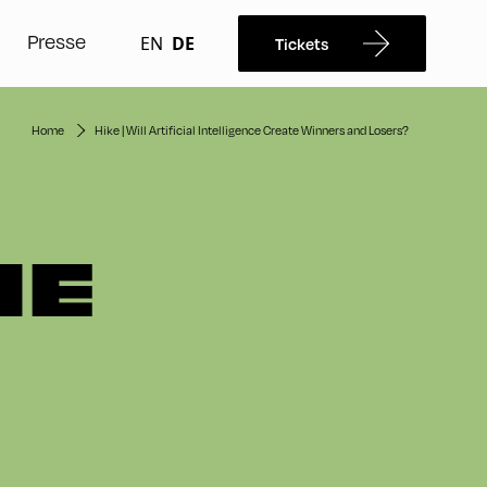
Presse
EN
DE
Tickets
Home
Hike | Will Artificial Intelligence Create Winners and Losers?
HE