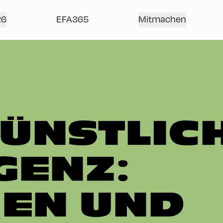
26
EFA365
Mitmachen
KÜNSTLIC
GENZ:
EN UND