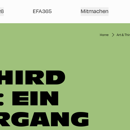
26
EFA365
Mitmachen
Home
Art & Thi
THIRD
 EIN
RGANG