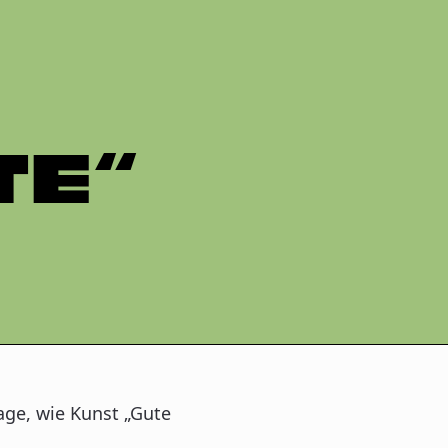
TE“
age, wie Kunst „Gute