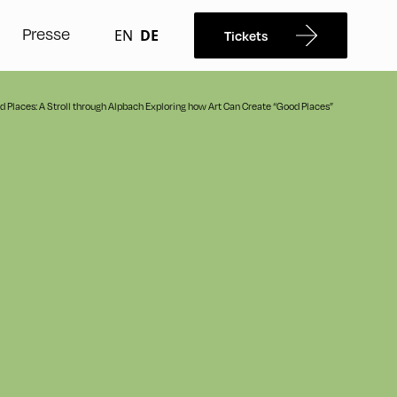
Presse
EN
DE
Tickets
rd Places: A Stroll through Alpbach Exploring how Art Can Create “Good Places”