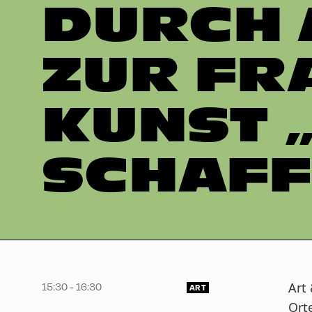
DURCH 
ZUR FR
KUNST 
SCHAFF
Art
15:30 - 16:30
ART
Ort