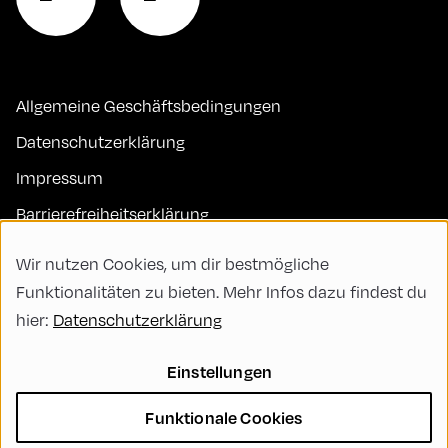
Allgemeine Geschäftsbedingungen
Datenschutzerklärung
Impressum
Barrierefreiheitserklärung
Kontakt
Wir nutzen Cookies, um dir bestmögliche
FAQs
Funktionalitäten zu bieten. Mehr Infos dazu findest du
hier:
Datenschutzerklärung
Code of Conduct
Green Meeting
Einstellungen
Nachhaltigkeit
Funktionale Cookies
Vielfalt, Gleichberechtigung und Inklusion