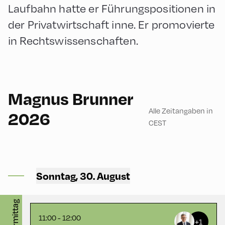
Laufbahn hatte er Führungspositionen in
der Privatwirtschaft inne. Er promovierte
in Rechtswissenschaften.
60
Magnus Brunner
Alle Zeitangaben in
2026
CEST
Congress Centrum
Alpbach ,
CCA – Herz-Kremenak-
Sonntag, 30. August
Saal
vormittag
11:00 - 12:00
+1