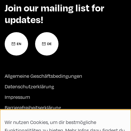
Join our mailing list for
updates!
Allgemeine Geschäftsbedingungen
Datenschutzerklärung
Impressum
Barrierefreiheitserklärung
Kontakt
Wir nutzen Cookies, um dir bestmögliche
FAQs
Funktionalitäten zu bieten. Mehr Infos dazu findest du