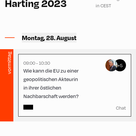
Harting 2023
in CEST
Congress Centrum
Alpbach ,
Montag, 28. August
CCA – Schrödinger-Saal
vormittag
09:00 - 10:30
+5
Wie kann die EU zu einer
geopolitischen Akteurin
in ihrer östlichen
Nachbarschaft werden?
Chat