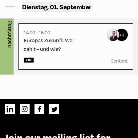
Alpbach ,
Dienstag, 01. September
CCA – Schrödinger-Saal
nachmittag
14:00 - 15:00
+4
Europas Zukunft: Wer
zahlt – und wie?
FIN
Content
Join our mailing list for