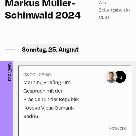
Markus Müller-
Alle
Zeitangaben in
Schinwald 2024
CEST
Schulhäusl ,
Sonntag, 25. August
Schulhäusl
morgen
08:00 - 08:50
+1
Morning Briefing - Im
Gespräch mit der
Präsidentin der Republik
Kosovo Vjosa Osmani-
Sadriu
Network