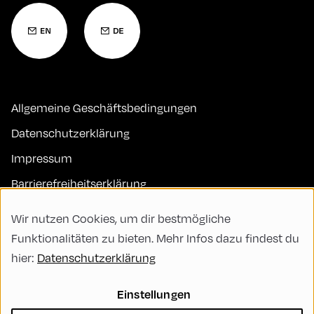
Allgemeine Geschäftsbedingungen
Datenschutzerklärung
Impressum
Barrierefreiheitserklärung
Kontakt
Wir nutzen Cookies, um dir bestmögliche
FAQs
Funktionalitäten zu bieten. Mehr Infos dazu findest du
hier:
Datenschutzerklärung
Code of Conduct
Green Meeting
Einstellungen
Nachhaltigkeit