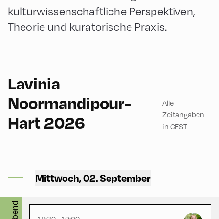
kulturwissenschaftliche Perspektiven,
Theorie und kuratorische Praxis.
Lavinia
English
30
Noormandipour-
Alle
Zeitangaben
Hart 2026
in CEST
Ort Alpbach ,
Mittwoch, 02. September
Church
abend
18:30 - 19:00