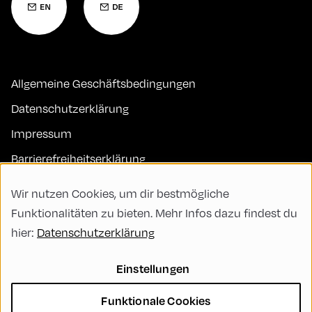
Allgemeine Geschäftsbedingungen
Datenschutzerklärung
Impressum
Barrierefreiheitserklärung
Kontakt
Wir nutzen Cookies, um dir bestmögliche
FAQs
Funktionalitäten zu bieten. Mehr Infos dazu findest du
hier:
Datenschutzerklärung
Code of Conduct
Green Meeting
Einstellungen
Nachhaltigkeit
Funktionale Cookies
Vielfalt, Gleichberechtigung und Inklusion