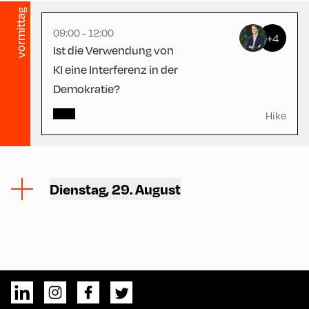
vormittag
09:00 - 12:00
+4
Ist die Verwendung von
KI eine Interferenz in der
Demokratie?
Hike
Dienstag, 29. August