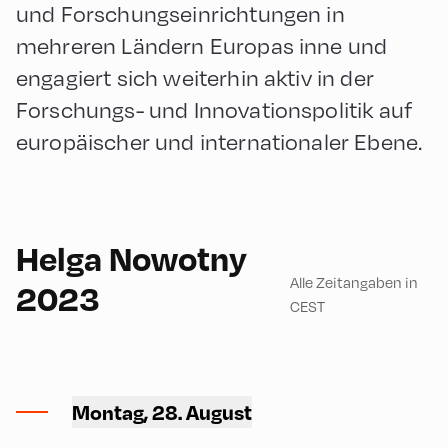
und Forschungseinrichtungen in
mehreren Ländern Europas inne und
engagiert sich weiterhin aktiv in der
Forschungs- und Innovationspolitik auf
europäischer und internationaler Ebene.
English
180
Helga Nowotny
Alle Zeitangaben in
2023
CEST
Volksschule ,
Volksschule – Upper Floor
Montag, 28. August
1