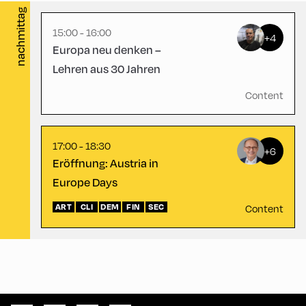
nachmittag
15:00 - 16:00
+4
Europa neu denken –
Congress Centrum
Lehren aus 30 Jahren
Alpbach ,
CCA – Herz-Kremenak-
Saal
Content
17:00 - 18:30
+6
Eröffnung: Austria in
Europe Days
ART
CLI
DEM
FIN
SEC
Content