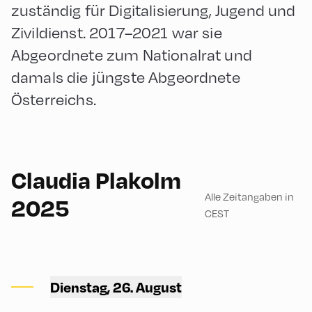
zuständig für Digitalisierung, Jugend und
Zivildienst. 2017–2021 war sie
Abgeordnete zum Nationalrat und
damals die jüngste Abgeordnete
Österreichs.
60
Claudia Plakolm
Alle Zeitangaben in
2025
CEST
Congress Centrum
English
Alpbach ,
90
CCA – Herz-Kremenak-
Dienstag, 26. August
Saal