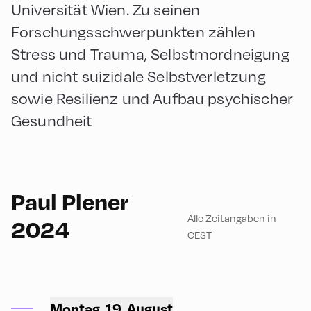
Universität Wien. Zu seinen
Forschungsschwerpunkten zählen
Stress und Trauma, Selbstmordneigung
und nicht suizidale Selbstverletzung
sowie Resilienz und Aufbau psychischer
Gesundheit
English
180
Paul Plener
Alle Zeitangaben in
2024
CEST
Mittelschule ,
Mittelschule – Ground Floor
Montag, 19. August
– Classroom 3