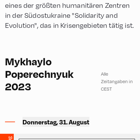
eines der größten humanitären Zentren
in der Südostukraine "Solidarity and
Evolution", das in Krisengebieten tätig ist.
Mykhaylo
English
60
Poperechnyuk
Alle
Zeitangaben in
2023
CEST
Congress Centrum
Alpbach ,
Donnerstag, 31. August
CCA – Hayek-Saal