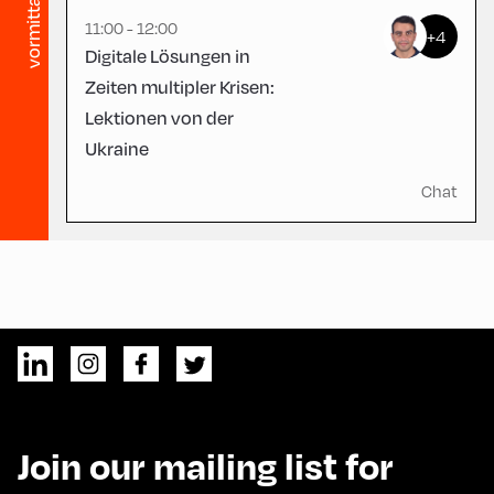
vormittag
11:00 - 12:00
+4
Digitale Lösungen in
Zeiten multipler Krisen:
Lektionen von der
Ukraine
Chat
Join our mailing list for