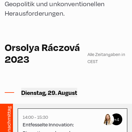
Geopolitik und unkonventionellen
Herausforderungen.
90
Orsolya Ráczová
Alle Zeitangaben in
2023
CEST
Hotel zur Post ,
Hotel Post – Seminar
Dienstag, 29. August
Room
nachmittag
14:00 - 15:30
+4
Entfesselte Innovation: