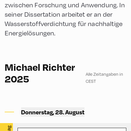
zwischen Forschung und Anwendung. In
seiner Dissertation arbeitet er an der
Wasserstoffverdichtung für nachhaltige
Energielösungen.
English
60
Michael Richter
Alle Zeitangaben in
2025
CEST
Congress Centrum
Alpbach ,
Donnerstag, 28. August
CCA – Rogger-Saal