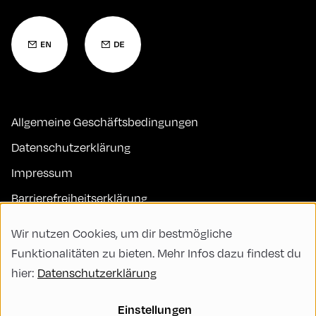
Allgemeine Geschäftsbedingungen
Datenschutzerklärung
Impressum
Barrierefreiheitserklärung
Kontakt
Wir nutzen Cookies, um dir bestmögliche
FAQs
Funktionalitäten zu bieten. Mehr Infos dazu findest du
hier:
Datenschutzerklärung
Code of Conduct
Green Meeting
Einstellungen