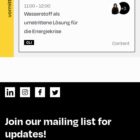
vormittag
11:00 - 12:00
+3
Wasserstoff als
umstrittene Lösung für
die Energiekrise
CLI
Content
Join our mailing list for
updates!