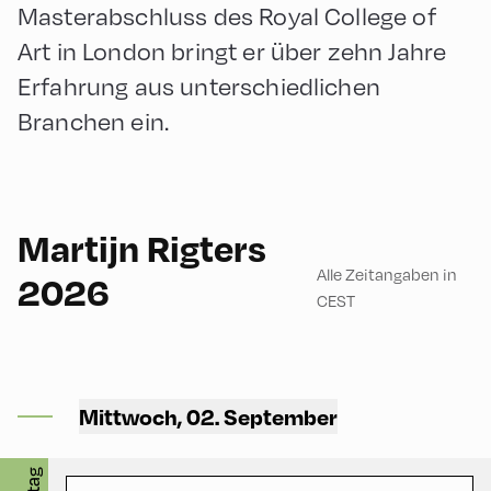
Masterabschluss des Royal College of
Art in London bringt er über zehn Jahre
Erfahrung aus unterschiedlichen
Branchen ein.
English
90
Martijn Rigters
Alle Zeitangaben in
2026
CEST
Congress Centrum
Alpbach ,
Mittwoch, 02. September
CCA – Heiss-Saal