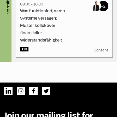
vormittag
09:00 - 10:30
+2
Was funktioniert, wenn
Systeme versagen:
Muster kollektiver
finanzieller
Widerstandsfähigkeit
FIN
Content
Join our mailing list for