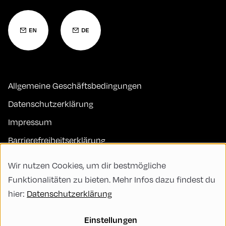
Allgemeine Geschäftsbedingungen
Datenschutzerklärung
Impressum
Barrierefreiheitserklärung
Kontakt
Wir nutzen Cookies, um dir bestmögliche
FAQs
Funktionalitäten zu bieten. Mehr Infos dazu findest du
hier:
Datenschutzerklärung
Code of Conduct
Green Meeting
Einstellungen