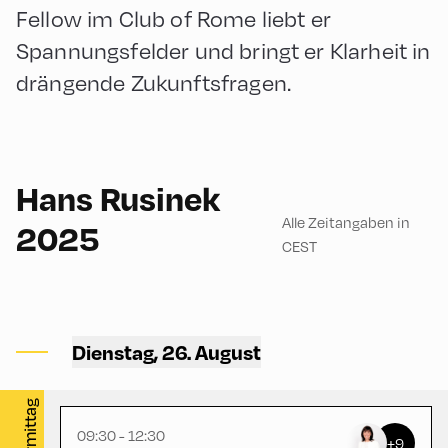
Fellow im Club of Rome liebt er
Spannungsfelder und bringt er Klarheit in
drängende Zukunftsfragen.
180
Hans Rusinek
Alle Zeitangaben in
2025
CEST
Congress Centrum
Alpbach ,
Dienstag, 26. August
CCA – Schrödinger-Saal
vormittag
09:30 - 12:30
+9