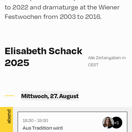
to 2022 and dramaturge at the Wiener
Festwochen from 2003 to 2016.
English
60
Elisabeth Schack
Alle Zeitangaben in
2025
CEST
Congress Centrum
Alpbach ,
Mittwoch, 27. August
CCA – Schrödinger-Saal
abend
18:30 - 19:30
+5
Aus Tradition wird