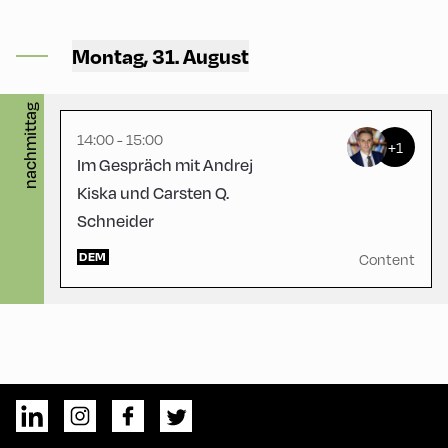
Congress Centrum
Alpbach ,
Montag, 31. August
CCA – Liechtenstein-Saal
nachmittag
14:00 - 15:00
+1
Im Gespräch mit Andrej
Kiska und Carsten Q.
Schneider
DEM
Content