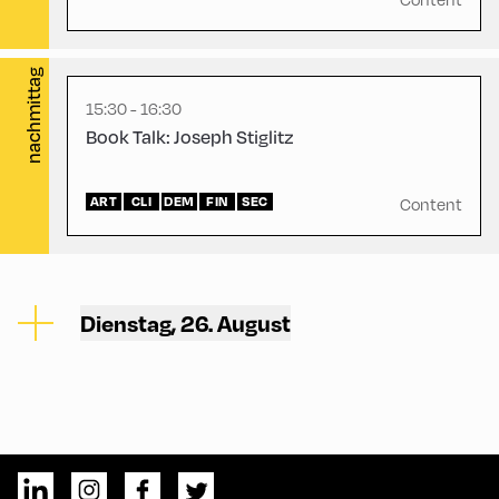
Hayek-Saal
nachmittag
15:30 - 16:30
Book Talk: Joseph Stiglitz
ART
CLI
DEM
FIN
SEC
Content
Dienstag, 26. August