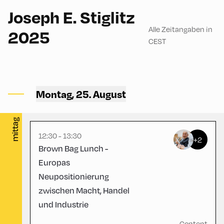
English
60
Joseph E. Stiglitz
Alle Zeitangaben in
2025
CEST
Congress Centrum
Alpbach ,
Montag, 25. August
CCA – Loggia
mittag
English
60
12:30 - 13:30
+2
Brown Bag Lunch -
Europas
Neupositionierung
zwischen Macht, Handel
und Industrie
Congress Centrum Alpbach
,
CCA – Liechtenstein-
Content