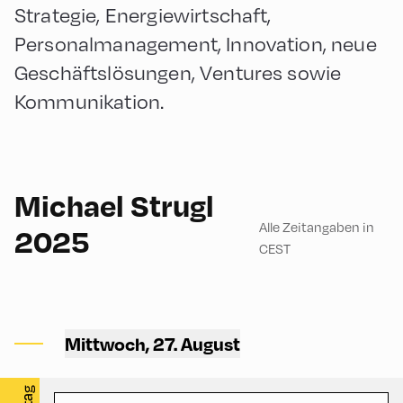
Strategie, Energiewirtschaft,
Personalmanagement, Innovation, neue
Geschäftslösungen, Ventures sowie
Kommunikation.
English
60
Michael Strugl
Alle Zeitangaben in
2025
CEST
Congress Centrum
Alpbach ,
Mittwoch, 27. August
CCA – Schrödinger-Saal