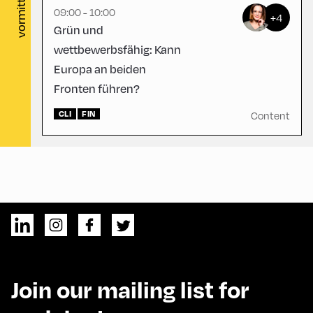
vormittag
09:00 - 10:00
+4
Grün und
wettbewerbsfähig: Kann
Europa an beiden
Fronten führen?
CLI
FIN
Content
Join our mailing list for