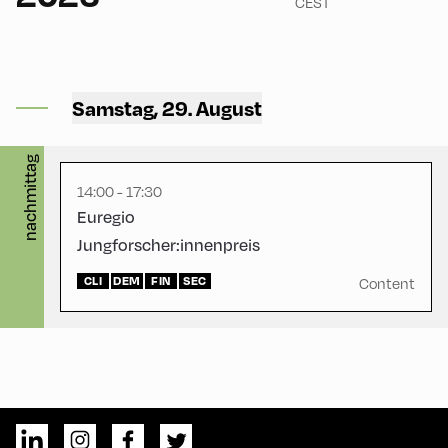
CEST
Congress Centrum
Alpbach ,
Samstag, 29. August
CCA – Rogger-Saal
nachmittag
14:00 - 17:30
Euregio
Jungforscher:innenpreis
CLI
DEM
FIN
SEC
Content