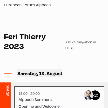
European Forum Alpbach
120
Feri Thierry
Alle Zeitangaben in
2023
CEST
Congress Centrum
Alpbach ,
CCA – Herz-Kremenak-
Samstag, 19. August
Saal
abend
18:00 - 20:00
+10
Alpbach Seminars:
Opening and Welcome