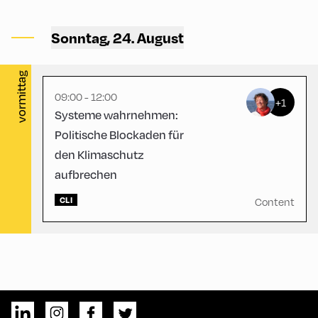
Congress Centrum Alpbach
,
CCA – Liechtenstein-
Sonntag, 24. August
Hayek-Saal
vormittag
09:00 - 12:00
+1
Systeme wahrnehmen:
Politische Blockaden für
den Klimaschutz
aufbrechen
CLI
Content