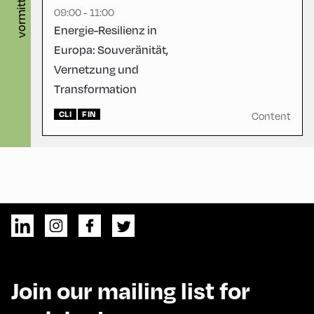
vormittag
09:00 - 11:00
Energie-Resilienz in
Europa: Souveränität,
Vernetzung und
Transformation
CLI
FIN
Content
Join our mailing list for