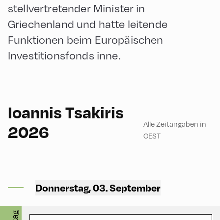
stellvertretender Minister in
Griechenland und hatte leitende
Funktionen beim Europäischen
Investitionsfonds inne.
English
120
Ioannis Tsakiris
Alle Zeitangaben in
2026
CEST
Congress Centrum
Alpbach ,
Donnerstag, 03. September
CCA – Flora-Saal