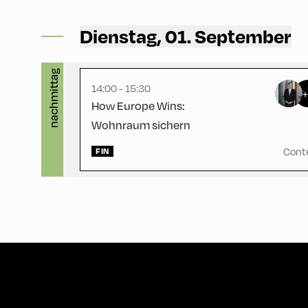
Hotel Böglerhof ,
Hotel Böglerhof –
Dienstag, 01. September
Fichtensaal
nachmittag
14:00 - 15:30
How Europe Wins:
Wohnraum sichern
Cont
FIN