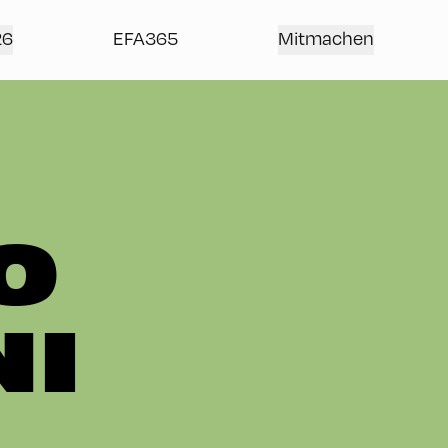
26
EFA365
Mitmachen
O
NI