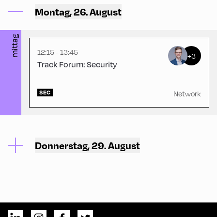
Gasthof Berghof ,
Montag, 26. August
Gasthof Berghof
mittag
12:15 - 13:45
+3
Track Forum: Security
SEC
Network
Donnerstag, 29. August