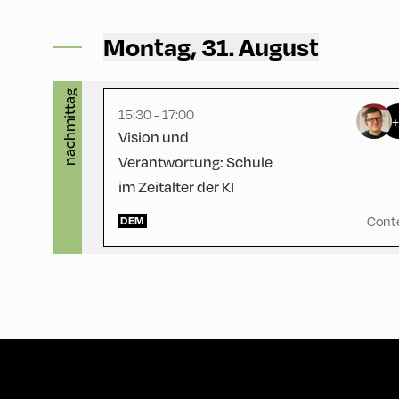
Congress Centrum Alpbach ,
CCA – Schrödinger-Saal
Montag, 31. August
nachmittag
15:30 - 17:00
Vision und
Verantwortung: Schule
im Zeitalter der KI
Cont
DEM