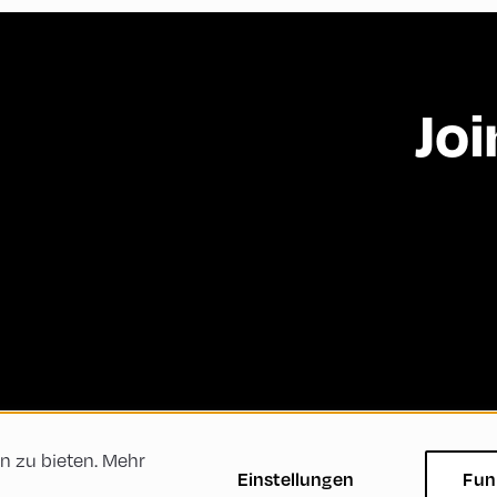
Joi
n zu bieten. Mehr
ftsbedingungen
Datenschutzerklärung
Impressum
Einstellungen
Fun
Green Meeting
Nachhaltigkeit
Vielfalt, Gleichbe