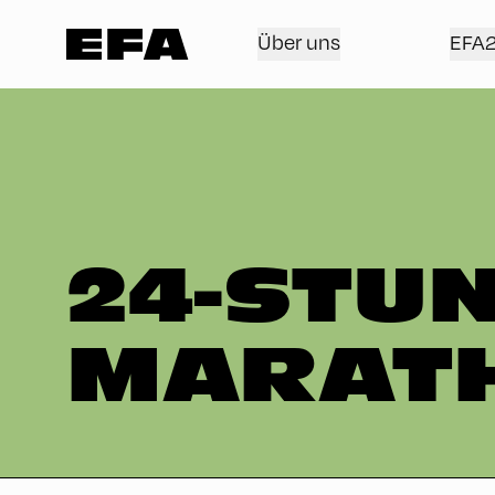
Über uns
EFA
24-STU
MARAT