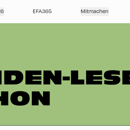
26
EFA365
Mitmachen
NDEN-LES
HON