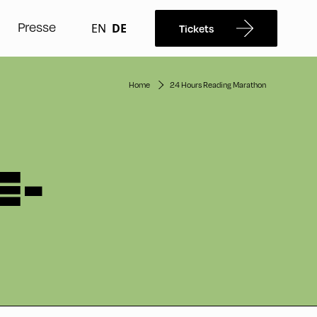
Presse
EN
DE
Tickets
Home
24 Hours Reading Marathon
E-