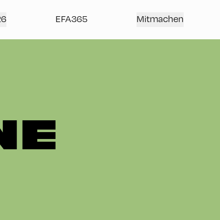
26
EFA365
Mitmachen
NE