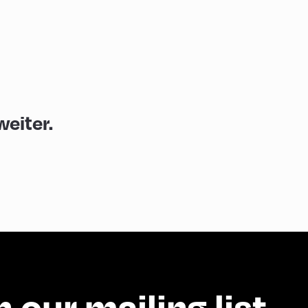
eiter.
n our mailing list